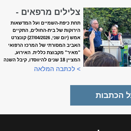
צלילים מרפאים -
קונצרט האביב ה-18
תחת כיפת-השמיים ועל המדשאות
של ״מאיר״
הירוקות של בית-החולים, התקיים
אמש (יום שני,
) קונצרט
27/04/2026
האביב המסורתי של המרכז הרפואי
"מאיר" מקבוצת כללית. האירוע,
המציין 18 שנים להיווסדו, קיבל השנה
משמעות מיוחדת, כשנכלל לראשונה
> לכתבה המלאה
במסגרת "שבוע המצוינות
הישראלית".
ל הכתבות