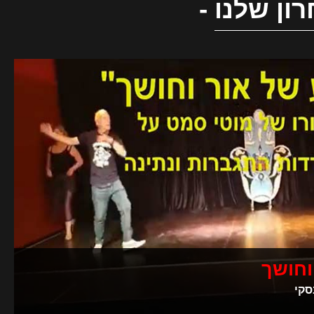
ון שלנו
-
וחושך
סקי