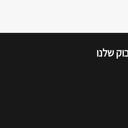
הדיון שודר בשידור חי ברשתות
החברתיות, ולהלן סיכום של דברי כל
הדוברים, כפי שנשמעו בזום.
וק שלנו