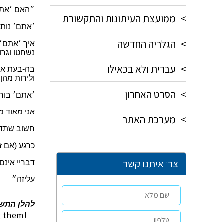
״האם ׳אתם׳
>
ממועצת העיתונות והתקשורת
׳אתם׳ נותנ
>
הגלריה החדשה
איך ׳אתם׳ 
נשחטו וגרוע
>
עברית ולא בכאילו
בה-בעת אנ
ולירות מהן
>
הסרט האחרון
׳אתם׳ בוחר
אני מאוד מ
>
מערכת האתר
חשוב שתדעו
כרגע (אם ז
צרו איתנו קשר
דבריי אינם
עליזה״
להלן התשו
g them!