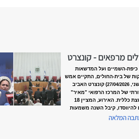
לים מרפאים - קונצרט
-18 של ״מאיר״
כיפת-השמיים ועל המדשאות
ות של בית-החולים, התקיים אמש
שני,
) קונצרט האביב
27/04/2026
רתי של המרכז הרפואי "מאיר"
מקבוצת כללית. האירוע, המציין 18
 להיווסדו, קיבל השנה משמעות
דת, כשנכלל לראשונה במסגרת
תבה המלאה
 המצוינות הישראלית".