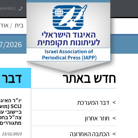
-6449851
7/2026
בית
אודו
/
7/2026
7/2026
חדש באתר
דבר המע
5/2026
5/2026
>
דבר המערכת
יו״ר האיג
SCIJ
(מועד
>
חוזר אחרון
צה״ל בחפי
מתגוררים,
>
הכתבה האחרונה
23/11/2023