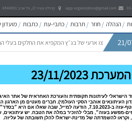
03
iapp.organization@gmail.com
קהילת ונציה 17, תל אביב 6940001
21/0
ת
הנהלה
חוזר
תרבות
כתבי-עת
כתבות
מועדון 
/
/
/
/
/
/
לאפשר דיווח פתוח וחופשי לכל אמצעי התקשו
21/0
צו ארעי של בג״ץ המקפיא את החלקים בעלי ה
05/0
החדש
עוד קו אדום נחצה - פגיעה באולפני חדשות ערוץ 
רכת 23/11/2023
22/0
פסיקה היסטורית של בית המשפט העליון להרחב
09/0
שאגת הארי - המלחמה על הפיצויים לעצמאים
וד הישראלי לעיתונות תקופתית והעורכת האחראית של אתר האיגוד
ון העיתונאים אוהבי הסקי העולמי). חברים מעטים מן הארגון 
ביישובי עוטף-עזה ב-7.10.2023, הודעה למייל, שבה שאל
ם-מפשע בעזה״, מבלי להזכיר במלה את הטבח. יש עיתונאים, ש
 וקראו להשמדתה של מדינת-ישראל! להלן תשובתה של עליזה.