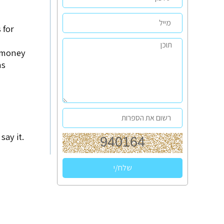
 for
e money
ns
say it.