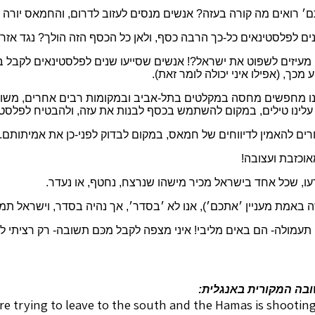
 רואים מה קורה בעזה? אנשים מנסים לעזוב לדרום, והחמאס יורה בה
ים לפלסטינאים כל-כך הרבה כסף, ולאן כל הכסף הזה הולך? נגד אזר
מעיזים לשפּוט את ישראל?! אנשים שסייעו שנים לפלסטינאים לקבל
 מכך, (אפילו איני יכולה לומר זאת).
ו מחפשים מחסה במקלטים בתל-אביב ובמקומות רבים אחרים, משו
 עלינו טילים, במקום להשתמש בכסף לבנות את עזה, ולהבטיח לפלסטינ
ים להאמין לדיווחים של חמאס, במקום לבדוק לפני-כן את אמיתותם..
אוכזבת ועצובה!
, שכל אחד בישראל מכיר מישהו שנרצח, נחטף, או נעדר.
ה באמת מעניין ׳אתכם׳), אנו לא ׳בסדר׳, אך נהיה בסדר, וישראל תמ
 תעמולה- הם באים מליבי! איני מצפה לקבל מכּם תשובה- רק רציתי ל
בה המקורית באנגלית:
re trying to leave to the south and the Hamas is shootin