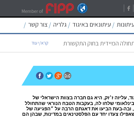
עיתונות
עיתונאים באיגוד
גלריה
צור קשר
/
/
/
/
רת בישראל
קרא/י עוד
תחולה המיידית בחוק התקשורת
קרא/י עוד
12
קרא/י עוד
ת החיסיון העיתונאי
קרא/י עוד
קרא/י עוד
, עליזה ז׳זק, היא גם
חברה בצוות הישראלי של
הבינלאומי שלחו לה, בעקבות הטבח הנוראי שהתחולל
ו אם היא ״בסדר״, ובה-בעת הביעו את דאגתם הרבה על ״הפגיעה של
אפילו צעדו יחד עם הפלסטינאים במדינות, שבהן הם