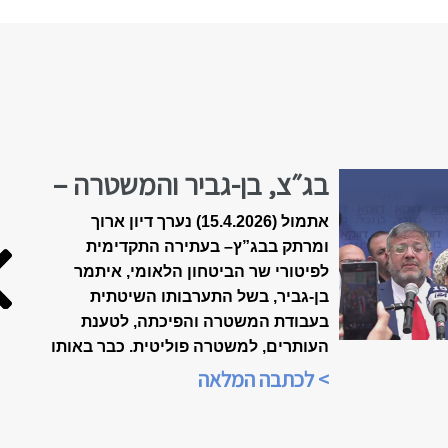
בג״צ, בן-גביר והמשטרה –
הולכים לפשרה?
אתמול (15.4.2026) נערך דיון ארוך
ומרתק בבג”ץ
–
בעתירה התקדימית
לפיטורי שר הביטחון הלאומי, איתמר
בן-גביר, בשל התערבותו השיטתית
בעבודת המשטרה והפיכתה, לטענת
העותרים, למשטרה פוליטית. כבר באותו
הערב, בשעה 21:00, הייתה התכנסות
> לכתבה המלאה
ברשתות החברתיות, ביוזמת הארגון
"אופטימיות זו עמדה פוליטית", כדי
לנתח את אשר אירע בבית-המשפט.