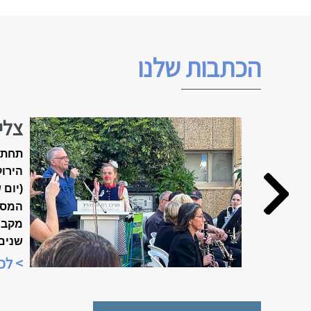
הכתבות שלנו
צלי
האביב ה
תחת 
הירוק
(יום 
המסו
שנים
מיוח
> לכ
"שבוע